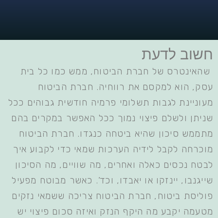
חשוב לדעת
שהאינטרס של חברת הביטוח, ממש כמו כל בית
עסק, הוא למקסם את רווחיה. חברת הביטוח
מעוניינת לגבות תשלומי פרמיה חודשית גבוהים ככל
שניתן ולשלם פיצוי נמוך ככל האפשר במקרים בהם
מתממש סיכון שהיא ביטחה כנגדו. חברת הביטוח
מוכרחה לקבל לידיה הערכות שמאי כדי לקבוע איך
לבטח נכסים כאלה ואחרים, מה שוויים, מה הסיכון
שייגנבו, יינזקו או יאבדו, וכד’. כאשר מבוטח מפעיל
פוליסת ביטוח, חברת הביטוח צריכה ששמאי נזקים
מטעמה יקבע מה היקף הנזק ואיזה סכום פיצוי יש